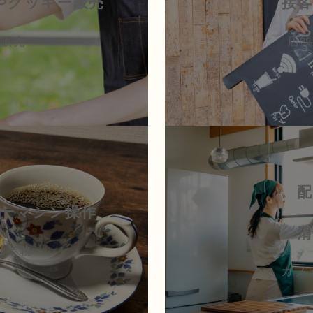
やクッキー販売
接客
販売
店頭
配
ーマシン操作
清
ェ業務
カフ