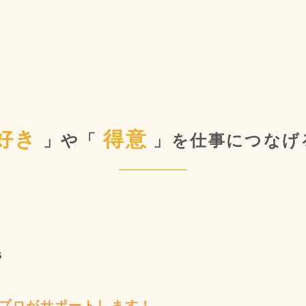
好き
得意
」や「
」を
仕事につなげ
s
プロが
サポートします！