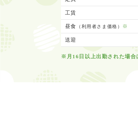
工賃
昼食
※
（利用者さま価格）
送迎
※月16日以上出勤された場