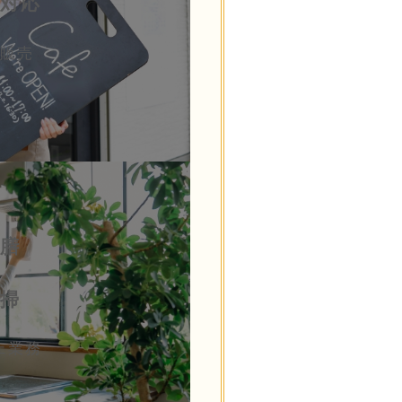
対応
販売
膳
掃
ェ業務